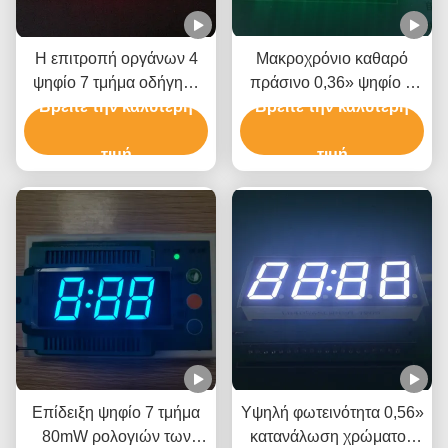
Η επιτροπή οργάνων 4
Μακροχρόνιο καθαρό
ψηφίο 7 τμήμα οδήγησε
πράσινο 0,36» ψηφίο 6
Βρείτε την καλύτερη
την επίδειξη 14.2mm
Βρείτε την καλύτερη
επίδειξης ρολογιών
μέγεθος 50,3 X 19 X 8mm
διάρκειας ζωής ψηφιακό
τιμή
για την επιτροπή
τιμή
οργάνων
Επίδειξη ψηφίο 7 τμήμα
Υψηλή φωτεινότητα 0,56»
80mW ρολογιών των
κατανάλωση χρώματος