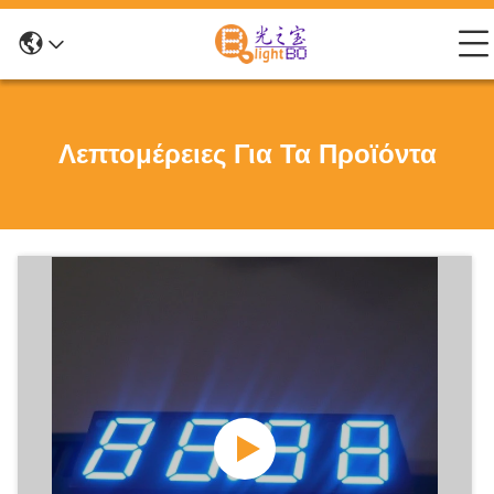
Λεπτομέρειες Για Τα Προϊόντα