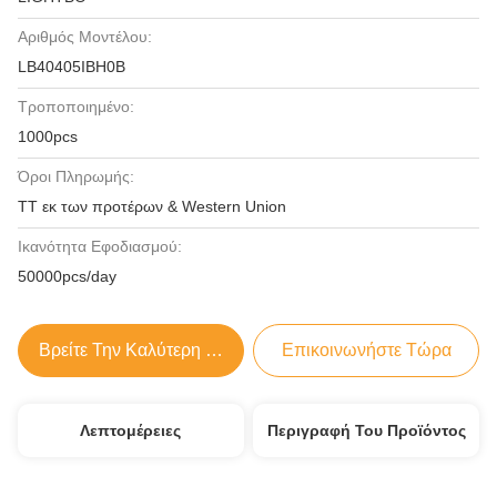
Αριθμός Μοντέλου:
LB40405IBH0B
Τροποποιημένο:
1000pcs
Όροι Πληρωμής:
TT εκ των προτέρων & Western Union
Ικανότητα Εφοδιασμού:
50000pcs/day
Βρείτε Την Καλύτερη Τιμή
Επικοινωνήστε Τώρα
Λεπτομέρειες
Περιγραφή Του Προϊόντος