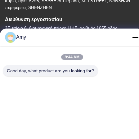
κτίριο, αριθ. 5298, SHAHE Δυτική οδό, XILI STREET, NANSHAN
περιφέρεια, SHENZHEN
Διεύθυνση εργοστασίου
2F, κτίριο 6, βιομηχανικό πάρκο LIHE, αριθμός 1055 οδός
SONGBAI, XILI, NANSHAN, SHENZHEN
Amy
Τηλεφώνημα
86-755-83983496
9:44 AM
Good day, what product are you looking for?
Κίνα Καλό Ποιότητα 7 επίδειξη των οδηγήσεων τμήματος
Προμηθευτής. -2026 Shenzhen Guangzhibao Technology Co.,
Ltd. Όλα. Όλα τα δικαιώματα διατηρούνται.
Πολιτική απορρήτου
|
Sitemap