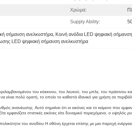
Χρώμα:
Π
Supply Ability:
5
κή σήμανση ανελκυστήρα
, 
Κοινή ανόδια LED ψηφιακή σήμανση
έωσης LED ψηφιακή σήμανση ανελκυστήρα
ριλαμβανομένου του κόκκινου, του λευκού, του μπλε, του πράσινου και
α να είναι πολύ ορατή, το οποίο το καθιστά ιδανικό για χρήση σε περιβ
θμός ανανέωσης. Αυτό σημαίνει ότι οι εικόνες και το κείμενο που εμφ
ε εμφανίζετε στατικές εικόνες είτε δυναμικό περιεχόμενο, ο υψηλός ρ
πολικότητα του ανοδίου.Η οθόνη έρχεται επίσης με μια παροχή ενέργεια