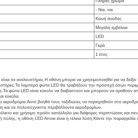
Πλήρες χρώμα
- Ναι, ναι.
Κοινή άνοδος
Μεγάλη εμβέλεια
LED
Γερά
1 έτος
ίναι σε ανελκυστήρες.Η οθόνη μπορεί να χρησιμοποιηθεί για να δείξει 
κυστήρες.Τα λαμπερά φώτα LED θα τραβήξουν την προσοχή όσων περιμ
ης.Τα φώτα LED είναι εύκολο να διαβαστούν και μπορούν να οραθούν
αι εύκολα.
α αεροδρόμια.Αυτό βοηθά τους ταξιδιώτες να περιηγηθούν στο αεροδρό
μη και σε πολυσύχναστα περιβάλλοντα αεροδρομίων.
λικτο και χρήσιμο προϊόν κατάλληλο για διάφορες περιπτώσεις και σε
 πύλης, η οθόνη LED Arrow είναι η τέλεια λύση.Κάντε την παραγγελία