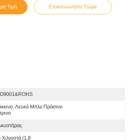
ερη Τιμή
Επικοινωνήστε Τώρα
SO9001&ROHS
κκινο, Λευκό Μπλε Πράσινο 
τρινο
λκυστήρας
 Χιλιοστά (1.8