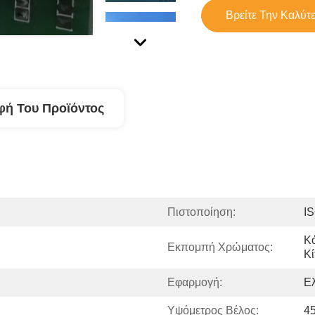
Βρείτε Την Καλύτ
φή Του Προϊόντος
Πιστοποίηση:
I
Κό
Εκπομπή Χρώματος:
Κί
Εφαρμογή:
Ε
Υψόμετρος Βέλος:
45