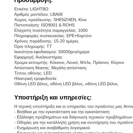
Προσαρμογή:
Ετικέτα: LIGHTBO
Αριθμός μοντέλου: LBA08
Χώρος προέλευσης: SHENZHEN, Κίνα
Πιστοποίηση: ISO9001 & ROHS
Ελάχιστη ποσότητα παραγγελίας: 1000
Πληροφορίες συσκευασίας: EPE+Καρτόνι
Χρόνος παράδοσης: 15-20 ημέρες
Όροι πληρωμής: TT
Ικανότητα εφοδιασμού: 50000pcs/ημέρα
Εφαρμογή: Ανελκυστήρας
Χρώμα εκπομπής: Κόκκινο, Λευκό, Μπλε, Πράσινο, Κίτρινο
Απόσταση θέασης: Μεγάλη απόσταση
Τύπος οθόνης: LED
Ηλεκτρική τροφοδοσία:
Οθόνη LED βέλος, οθόνη LED βέλος, οθόνη LED βέλος
Υποστήριξη και υπηρεσίες:
Η τεχνική υποστήριξη και οι υπηρεσίες του προϊόντος μας Ar
- Βοήθεια με την εγκατάσταση και την εγκατάσταση
- Εξάλειψη προβλημάτων και διάγνωση τεχνικών προβλημάτων
- Οδηγίες για την κατάλληλη χρήση και συντήρηση του προϊόντ
- Ενημέρωση και αναβάθμιση λογισμικού