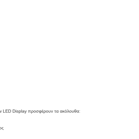
row LED Display προσφέρουν τα ακόλουθα:
ος