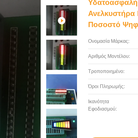
Υδατοασφαλή
Ανελκυστήρα 
Ποσοστό Ψηφ
Ονομασία Μάρκας:
Αριθμός Μοντέλου:
Τροποποιημένο:
Όροι Πληρωμής:
Ικανότητα
Εφοδιασμού: