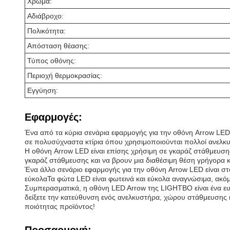
Χρώμα:
Αδιάβροχο:
Πολικότητα:
Απόσταση θέασης:
Τύπος οθόνης:
Περιοχή θερμοκρασίας:
Εγγύηση:
Εφαρμογές:
Ένα από τα κύρια σενάρια εφαρμογής για την οθόνη Arrow LED ε
σε πολυσύχναστα κτίρια όπου χρησιμοποιούνται πολλοί ανελ
Η οθόνη Arrow LED είναι επίσης χρήσιμη σε γκαράζ στάθμευσ
γκαράζ στάθμευσης και να βρουν μια διαθέσιμη θέση γρήγορα κ
Ένα άλλο σενάριο εφαρμογής για την οθόνη Arrow LED είναι στ
εύκολαΤα φώτα LED είναι φωτεινά και εύκολα αναγνώσιμα, ακό
Συμπερασματικά, η οθόνη LED Arrow της LIGHTBO είναι ένα ευέ
δείξετε την κατεύθυνση ενός ανελκυστήρα, χώρου στάθμευσης ή
ποιότητας προϊόντος!