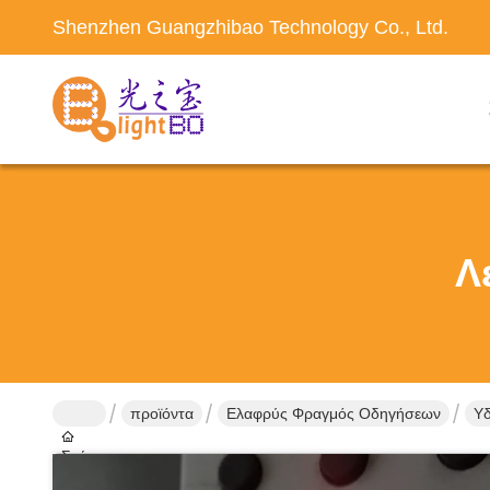
Shenzhen Guangzhibao Technology Co., Ltd.
Λ
προϊόντα
Ελαφρύς Φραγμός Οδηγήσεων
Υδ
Σπίτι