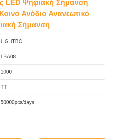
ς LED Ψηφιακή Σήμανση
Κοινό Ανόδιο Ανανεωτικό
ιακή Σήμανση
LIGHTBO
LBA08
1000
ΤΤ
50000pcs/days