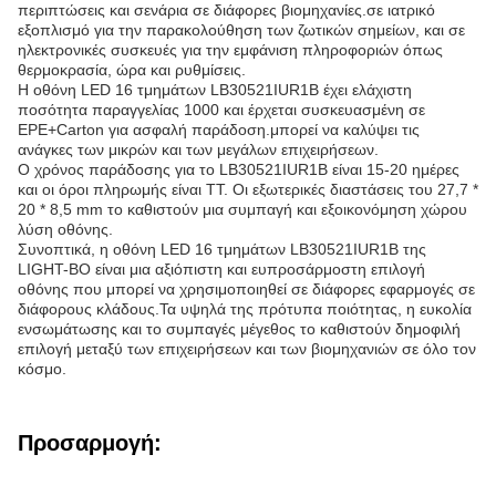
περιπτώσεις και σενάρια σε διάφορες βιομηχανίες.σε ιατρικό
εξοπλισμό για την παρακολούθηση των ζωτικών σημείων, και σε
ηλεκτρονικές συσκευές για την εμφάνιση πληροφοριών όπως
θερμοκρασία, ώρα και ρυθμίσεις.
Η οθόνη LED 16 τμημάτων LB30521IUR1B έχει ελάχιστη
ποσότητα παραγγελίας 1000 και έρχεται συσκευασμένη σε
EPE+Carton για ασφαλή παράδοση.μπορεί να καλύψει τις
ανάγκες των μικρών και των μεγάλων επιχειρήσεων.
Ο χρόνος παράδοσης για το LB30521IUR1B είναι 15-20 ημέρες
και οι όροι πληρωμής είναι TT. Οι εξωτερικές διαστάσεις του 27,7 *
20 * 8,5 mm το καθιστούν μια συμπαγή και εξοικονόμηση χώρου
λύση οθόνης.
Συνοπτικά, η οθόνη LED 16 τμημάτων LB30521IUR1B της
LIGHT-BO είναι μια αξιόπιστη και ευπροσάρμοστη επιλογή
οθόνης που μπορεί να χρησιμοποιηθεί σε διάφορες εφαρμογές σε
διάφορους κλάδους.Τα υψηλά της πρότυπα ποιότητας, η ευκολία
ενσωμάτωσης και το συμπαγές μέγεθος το καθιστούν δημοφιλή
επιλογή μεταξύ των επιχειρήσεων και των βιομηχανιών σε όλο τον
κόσμο.
Προσαρμογή: