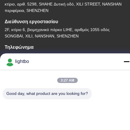
κτίριο, αριθ. 5298, SHAHE Δυτική οδό, XILI STREET, NANSHAN
περιφέρεια, SHENZHEN
Διεύθυνση εργοστασίου
2F, κτίριο 6, βιομηχανικό πάρκο LIHE, αριθμός 1055 οδός
SONGBAI, XILI, NANSHAN, SHENZHEN
Τηλεφώνημα
86-755-83983496
lightbo
3:27 AM
Κίνα Καλό Ποιότητα 7 επίδειξη των οδηγήσεων τμήματος
Good day, what product are you looking for?
Προμηθευτής. -2026 Shenzhen Guangzhibao Technology Co.,
Ltd. Όλα. Όλα τα δικαιώματα διατηρούνται.
Πολιτική απορρήτου
|
Sitemap