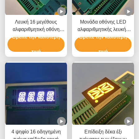
Λευκή 16 μεγέθους
Μονάδα οθόνης LED
αλφαριθμητική οθόνη
αλφαριθμητικής λευκής
Βρείτε την καλύτερη
LED για δείκτη
Βρείτε την καλύτερη
μορφής 16 τμημάτων
ανελκυστήρα
τιμή
τιμή
4 ψηφίο 16 οδηγημένη
Επίδειξη δέκα έξι