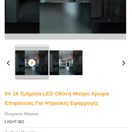
5V 16 Τμήματα LED Οθόνη Μαύρο Χρώμα
Επιφάνειας Για Ψηφιακές Εφαρμογές
Ονομασία Μάρκας:
LIGHT-BO