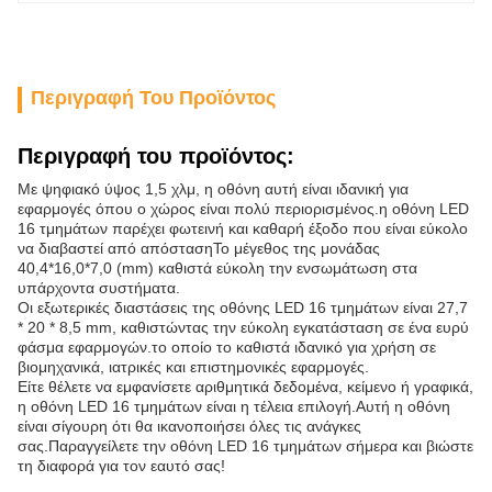
Περιγραφή Του Προϊόντος
Περιγραφή του προϊόντος:
Με ψηφιακό ύψος 1,5 χλμ, η οθόνη αυτή είναι ιδανική για
εφαρμογές όπου ο χώρος είναι πολύ περιορισμένος.η οθόνη LED
16 τμημάτων παρέχει φωτεινή και καθαρή έξοδο που είναι εύκολο
να διαβαστεί από απόστασηΤο μέγεθος της μονάδας
40,4*16,0*7,0 (mm) καθιστά εύκολη την ενσωμάτωση στα
υπάρχοντα συστήματα.
Οι εξωτερικές διαστάσεις της οθόνης LED 16 τμημάτων είναι 27,7
* 20 * 8,5 mm, καθιστώντας την εύκολη εγκατάσταση σε ένα ευρύ
φάσμα εφαρμογών.το οποίο το καθιστά ιδανικό για χρήση σε
βιομηχανικά, ιατρικές και επιστημονικές εφαρμογές.
Είτε θέλετε να εμφανίσετε αριθμητικά δεδομένα, κείμενο ή γραφικά,
η οθόνη LED 16 τμημάτων είναι η τέλεια επιλογή.Αυτή η οθόνη
είναι σίγουρη ότι θα ικανοποιήσει όλες τις ανάγκες
σας.Παραγγείλετε την οθόνη LED 16 τμημάτων σήμερα και βιώστε
τη διαφορά για τον εαυτό σας!