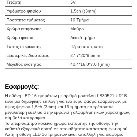
Τετάρτη
5V
Υψόμετρο ψηφίου
1.5ch ((3mm)
Ποσότητα τμήματος
16 Τμήμα
Χρώμα επιφάνειας
Μαύρο
Χρώμα φακού
Λευκό τμήμα
Τύπος στερέωσης
Πέρα από τρύπα
Εξωτερικές Διαστάσεις
27.7*20*8.5mm
Μέγεθος ενότητας
40.4*16.0*7.0 ((mm)
Εφαρμογές:
Η οθόνη LED 16 τμημάτων με αριθμό μοντέλου LB30521IUR1B
είναι μια δημοφιλής επιλογή για ένα ευρύ φάσμα εφαρμογών, με
ύψος ψηφίου 1,5ch (3mm) και 16 τμήματα,επιτρέποντας
μεγαλύτερη ευελιξία στην εμφάνιση αλφαριθμητικών χαρακτήρων,
σύμβολα και γραφικά.
Το υπερ-λαμπρό κόκκινο χρώμα εκπομπής της οθόνης την
καθιστά εξαιρετικά ορατή σε οποιαδήποτε κατάσταση φωτισμού.
Αυτή η οθόνη LED 16 τμημάτων είναι κατάλληλη για διάφορες