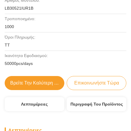
Αριθμός Μοντέλου:
LB30521IUR1B
Τροποποιημένο:
1000
Όροι Πληρωμής:
TT
Ικανότητα Εφοδιασμού:
50000pcs/days
Βρείτε Την Καλύτερη Τιμή
Επικοινωνήστε Τώρα
Λεπτομέρειες
Περιγραφή Του Προϊόντος
Λεπτομέρειες