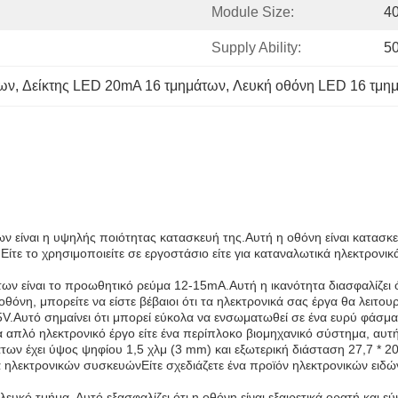
Module Size:
4
Supply Ability:
5
των
, 
Δείκτης LED 20mA 16 τμημάτων
, 
Λευκή οθόνη LED 16 τμη
 είναι η υψηλής ποιότητας κατασκευή της.Αυτή η οθόνη είναι κατασκευ
ε το χρησιμοποιείτε σε εργοστάσιο είτε για καταναλωτικά ηλεκτρονικά
ν είναι το προωθητικό ρεύμα 12-15mA.Αυτή η ικανότητα διασφαλίζει ότ
όνη, μπορείτε να είστε βέβαιοι ότι τα ηλεκτρονικά σας έργα θα λειτου
5V.Αυτό σημαίνει ότι μπορεί εύκολα να ενσωματωθεί σε ένα ευρύ φάσμ
απλό ηλεκτρονικό έργο είτε ένα περίπλοκο βιομηχανικό σύστημα, αυτή η
ων έχει ύψος ψηφίου 1,5 χλμ (3 mm) και εξωτερική διάσταση 27,7 * 20
ηλεκτρονικών συσκευώνΕίτε σχεδιάζετε ένα προϊόν ηλεκτρονικών ειδών
υκό τμήμα. Αυτό εξασφαλίζει ότι η οθόνη είναι εξαιρετικά ορατή και ε