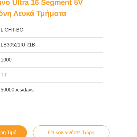
νο Ultra 16 Segment 5V
όνη Λευκά Τμήματα
LIGHT-BO
LB30521IUR1B
1000
TT
50000pcs/days
ερη Τιμή
Επικοινωνήστε Τώρα