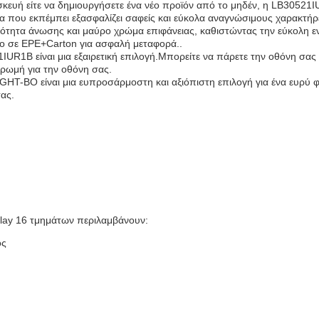
κευή είτε να δημιουργήσετε ένα νέο προϊόν από το μηδέν, η LB30521I
μα που εκπέμπει εξασφαλίζει σαφείς και εύκολα αναγνώσιμους χαρακτήρ
τητα άνωσης και μαύρο χρώμα επιφάνειας, καθιστώντας την εύκολη εν
νο σε EPE+Carton για ασφαλή μεταφορά..
UR1B είναι μια εξαιρετική επιλογή.Μπορείτε να πάρετε την οθόνη σας
ρωμή για την οθόνη σας.
T-BO είναι μια ευπροσάρμοστη και αξιόπιστη επιλογή για ένα ευρύ φ
σας.
play 16 τμημάτων περιλαμβάνουν:
ος