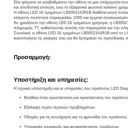
Είτε ψάχνετε να αναβαθμίσετε την οθόνη σε μια υπάρχουσα συσ
και αποδοτική επιλογή, ενώ το εξαιρετικά φωτεινό κόκκινο χρώ
Η οθόνη LED 16 τμημάτων LB30521IUR1B διαθέτει κοινή πολικό
ελάχιστη ποσότητα παραγγελίας 1000 και έρχεται συσκευασμέ
Αν χρειάζεστε την οθόνη LED 16 τμημάτων γρήγορα, η LB30521I
πληρωμής TT, καθιστώντας εύκολη την παραγγελία και την πλη
Συνολικά, η οθόνη LED 16 τμημάτων LB30521IUR1B από το LIGH
ικανοποιήσει τις ανάγκες σας και θα ξεπεράσει τις προσδοκίες 
Προσαρμογή:
Υποστήριξη και υπηρεσίες:
Η τεχνική υποστήριξη και οι υπηρεσίες του προϊόντος LED Dis
Βοήθεια στην εγκατάσταση και εγκατάσταση του προϊόντ
Εξάλειψη τυχόν τεχνικών προβλημάτων
Οδηγίες για τη συντήρηση και τη φροντίδα του προϊόντος
Υπηρεσίες επισκευής και αντικατάστασης προϊόντων