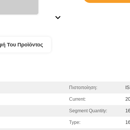
φή Του Προϊόντος
Πιστοποίηση:
I
Current:
2
Segment Quantity:
1
Type:
16