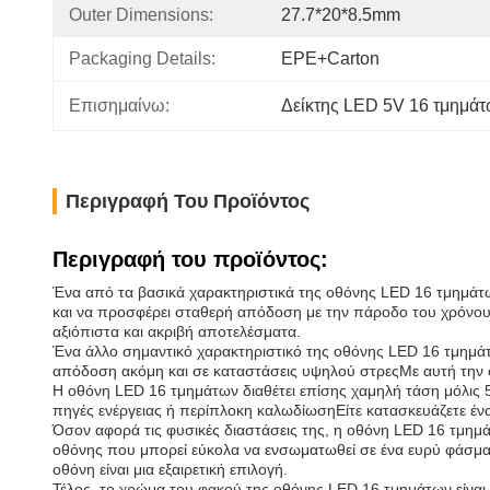
Outer Dimensions:
27.7*20*8.5mm
Packaging Details:
EPE+Carton
Επισημαίνω:
Δείκτης LED 5V 16 τμημά
Περιγραφή Του Προϊόντος
Περιγραφή του προϊόντος:
Ένα από τα βασικά χαρακτηριστικά της οθόνης LED 16 τμημάτων
και να προσφέρει σταθερή απόδοση με την πάροδο του χρόνουΕίτ
αξιόπιστα και ακριβή αποτελέσματα.
Ένα άλλο σημαντικό χαρακτηριστικό της οθόνης LED 16 τμημάτω
απόδοση ακόμη και σε καταστάσεις υψηλού στρεςΜε αυτή την οθ
Η οθόνη LED 16 τμημάτων διαθέτει επίσης χαμηλή τάση μόλις 
πηγές ενέργειας ή περίπλοκη καλωδίωσηΕίτε κατασκευάζετε ένα 
Όσον αφορά τις φυσικές διαστάσεις της, η οθόνη LED 16 τμημάτ
οθόνης που μπορεί εύκολα να ενσωματωθεί σε ένα ευρύ φάσμα 
οθόνη είναι μια εξαιρετική επιλογή.
Τέλος, το χρώμα του φακού της οθόνης LED 16 τμημάτων είναι λε