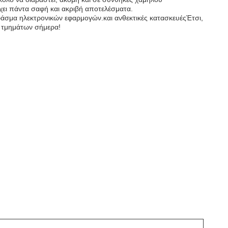
ρέχει πάντα σαφή και ακριβή αποτελέσματα.
ύ φάσμα ηλεκτρονικών εφαρμογών.και ανθεκτικές κατασκευέςΈτσι,
6 τμημάτων σήμερα!