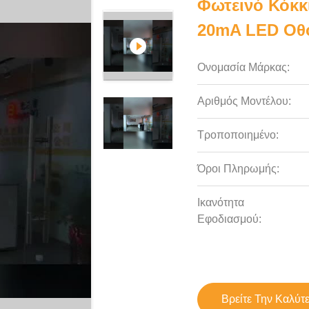
Φωτεινό Κόκκι
20mA LED Οθ
Ονομασία Μάρκας:
Αριθμός Μοντέλου:
Τροποποιημένο:
Όροι Πληρωμής:
Ικανότητα
Εφοδιασμού:
Βρείτε Την Καλύτ