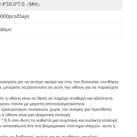
0.4*16.0*7.0（mm）
0000pcs/days
μάτων
ασμένη για να αντέχει ακόμα και στις πιο δύσκολες συνθήκες
, μπορείτε να βασιστείτε σε αυτή την οθόνη για να παράσχετε
ι η οθόνη είναι σε θέση να παρέχει σταθερή και αξιόπιστη
ργούν πάντα με μέγιστη αποτελεσματικότητα.
α ηλεκτρονικών συσκευών χωρίς την ανάγκη για πρόσθετες
 οθόνη είναι μια εξαιρετική επιλογή.
 * 8,5 mm.Αυτό το καθιστά μια συμπαγή και ευέλικτη επιλογή
 καταναλωτή είτε ένα βιομηχανικό σύστημα ελέγχου, αυτή η
ύκολο να διαβαστεί, ακόμη και σε συνθήκες χαμηλού