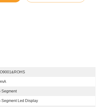
SO9001&ROHS
0mA
6 Segment
 Segment Led Display